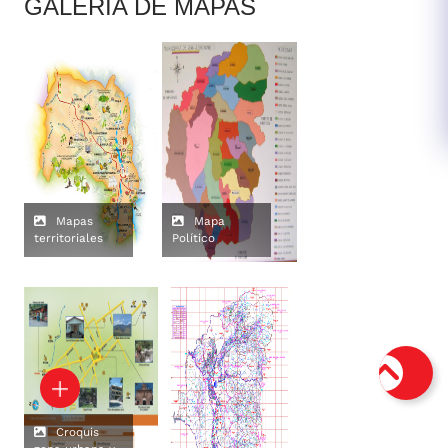
​GALERÍ​A DE MAPAS
Mapas
Mapa
territoriales
Político
Croquis