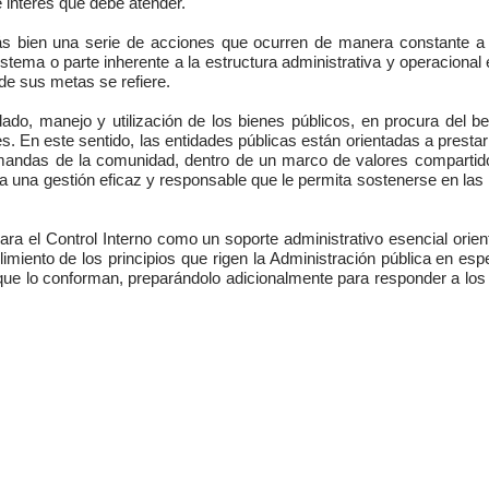
 interés que debe atender.
más bien una serie de acciones que ocurren de manera constante a 
a o parte inherente a la estructura administrativa y operacional ex
de sus metas se refiere.
dado, manejo y utilización de los bienes públicos, en procura del 
yes. En este sentido, las entidades públicas están orientadas a prestar 
 demandas de la comunidad, dentro de un marco de valores compart
ta una gestión eficaz y responsable que le permita sostenerse en las 
rara el Control Interno como un soporte administrativo esencial orient
iento de los principios que rigen la Administración pública en especi
 que lo conforman, preparándolo adicionalmente para responder a los 